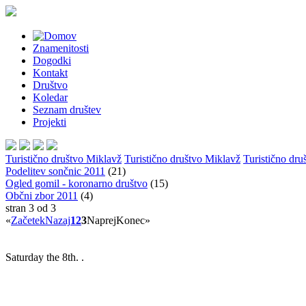
Znamenitosti
Dogodki
Kontakt
Društvo
Koledar
Seznam društev
Projekti
Turistično društvo Miklavž
Turistično društvo Miklavž
Turistično dru
Podelitev sončnic 2011
(21)
Ogled gomil - koronarno društvo
(15)
Občni zbor 2011
(4)
stran 3 od 3
«
Začetek
Nazaj
1
2
3
Naprej
Konec
»
Saturday the 8th. .