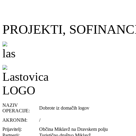
PROJEKTI, SOFINANC
NAZIV
Dobrote iz domačih logov
OPERACIJE:
AKRONIM:
/
Prijavitelj:
Občina Miklavž na Dravskem polju
Partnerji:
Turistično društvo Miklavž