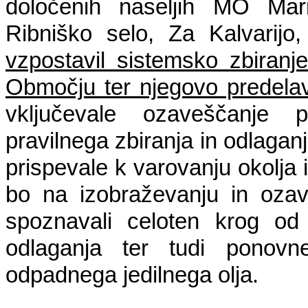
določenih naseljih MO Mari
Ribniško selo, Za Kalvarijo
vzpostavil sistemsko zbiranj
Območju ter njegovo predela
vključevale ozaveščanje 
pravilnega zbiranja in odlaganj
prispevale k varovanju okolja 
bo na izobraževanju in ozave
spoznavali celoten krog od
odlaganja ter tudi ponovn
odpadnega jedilnega olja. 