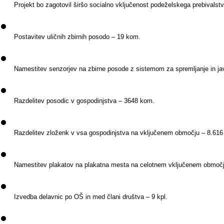
Projekt bo zagotovil širšo socialno vključenost podeželskega prebivalstv
Postavitev uličnih zbirnih posodo – 19 kom.
Namestitev senzorjev na zbirne posode z sistemom za spremljanje in jav
Razdelitev posodic v gospodinjstva – 3648 kom.
Razdelitev zloženk v vsa gospodinjstva na vključenem območju – 8.61
Namestitev plakatov na plakatna mesta na celotnem vključenem območ
Izvedba delavnic po OŠ in med člani društva – 9 kpl.